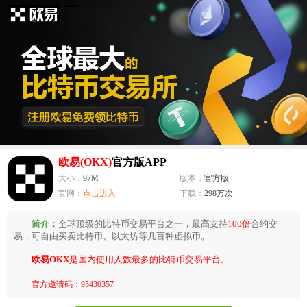
欧易(OKX)
官方版APP
大小：
97M
版本：
官方版
官网：
点击进入
下载：
298万次
简介：
全球顶级的比特币交易平台之一，最高支持
100倍
合约交
易，可自由买卖比特币、以太坊等几百种虚拟币。
欧易OKX
是国内使用人数最多的比特币交易平台。
官方邀请码：95430357