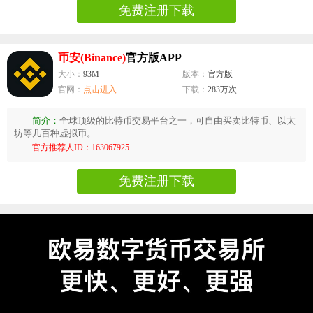
免费注册下载
币安(Binance)
官方版APP
大小：
93M
版本：
官方版
官网：
点击进入
下载：
283万次
简介：
全球顶级的比特币交易平台之一，可自由买卖比特币、以太
坊等几百种虚拟币。
官方推荐人ID：163067925
免费注册下载