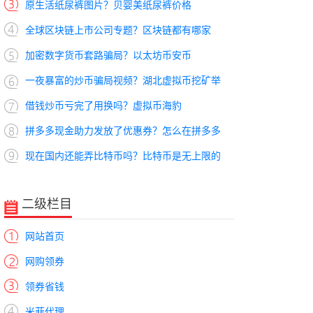
原生活纸尿裤图片？贝婴美纸尿裤价格
全球区块链上市公司专题？区块链都有哪家
加密数字货币套路骗局？以太坊币安币
一夜暴富的炒币骗局视频？湖北虚拟币挖矿举
借钱炒币亏完了用换吗？虚拟币海豹
拼多多现金助力发放了优惠券？怎么在拼多多
现在国内还能弄比特币吗？比特币是无上限的
二级栏目
网站首页
网购领券
领券省钱
米菲代理