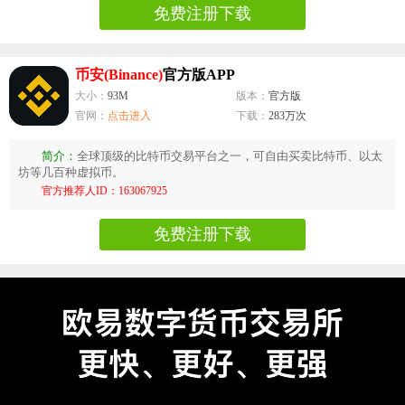
免费注册下载
币安(Binance)
官方版APP
大小：
93M
版本：
官方版
官网：
点击进入
下载：
283万次
简介：
全球顶级的比特币交易平台之一，可自由买卖比特币、以太
坊等几百种虚拟币。
官方推荐人ID：163067925
免费注册下载