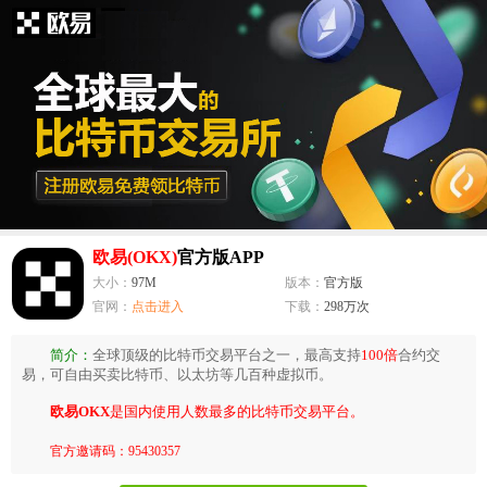
欧易(OKX)
官方版APP
大小：
97M
版本：
官方版
官网：
点击进入
下载：
298万次
简介：
全球顶级的比特币交易平台之一，最高支持
100倍
合约交
易，可自由买卖比特币、以太坊等几百种虚拟币。
欧易OKX
是国内使用人数最多的比特币交易平台。
官方邀请码：95430357