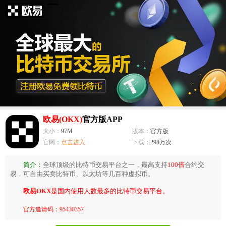
欧易(OKX)
官方版APP
大小：
97M
版本：
官方版
官网：
点击进入
下载：
298万次
简介：
全球顶级的比特币交易平台之一，最高支持
100倍
合约交
易，可自由买卖比特币、以太坊等几百种虚拟币。
欧易OKX
是国内使用人数最多的比特币交易平台。
官方邀请码：95430357