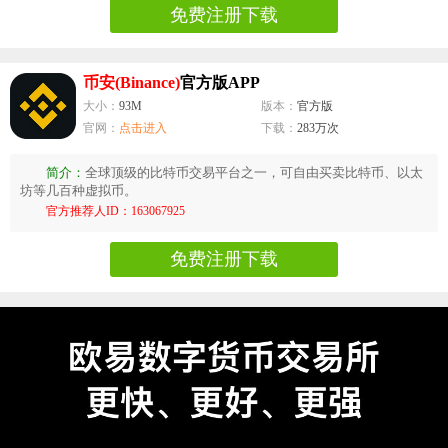
免费注册下载
币安(Binance)
官方版APP
大小：
93M
版本：
官方版
官网：
点击进入
下载：
283万次
简介：
全球顶级的比特币交易平台之一，可自由买卖比特币、以太
坊等几百种虚拟币。
官方推荐人ID：163067925
免费注册下载