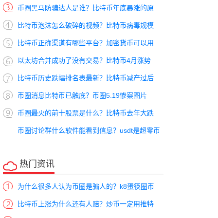
币圈黑马防骗达人是谁？比特币年底暴涨的原
比特币泡沫怎么破碎的视频？比特币病毒规模
比特币正确渠道有哪些平台？加密货币可以用
以太坊合并成功了没有交易？比特币4月涨势
比特币历史跌幅排名表最新？比特币减产过后
币圈消息比特币已触底？币圈5.19惨案图片
币圈最火的前十股票是什么？比特币去年大跌
币圈讨论群什么软件能看到信息？usdt是超零币
吗
热门资讯
为什么很多人认为币圈是骗人的？k8蛋筷圈币
比特币上涨为什么还有人赔？炒币一定用推特