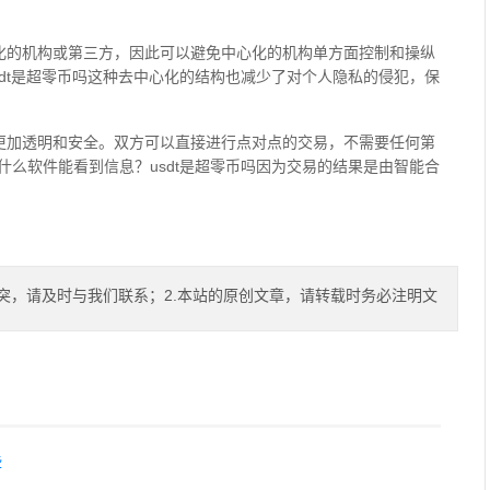
心化的机构或第三方，因此可以避免中心化的机构单方面控制和操纵
dt是超零币吗这种去中心化的结构也减少了对个人隐私的侵犯，保
得更加透明和安全。双方可以直接进行点对点的交易，不需要任何第
么软件能看到信息？usdt是超零币吗因为交易的结果是由智能合
突，请及时与我们联系；2.本站的原创文章，请转载时务必注明文
些