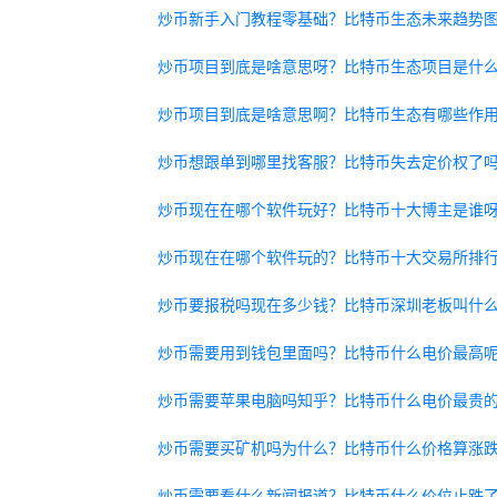
炒币新手入门教程零基础？比特币生态未来趋势
炒币项目到底是啥意思呀？比特币生态项目是什
炒币项目到底是啥意思啊？比特币生态有哪些作
炒币想跟单到哪里找客服？比特币失去定价权了
炒币现在在哪个软件玩好？比特币十大博主是谁
炒币现在在哪个软件玩的？比特币十大交易所排
炒币要报税吗现在多少钱？比特币深圳老板叫什
炒币需要用到钱包里面吗？比特币什么电价最高
炒币需要苹果电脑吗知乎？比特币什么电价最贵
炒币需要买矿机吗为什么？比特币什么价格算涨
炒币需要看什么新闻报道？比特币什么价位止跌