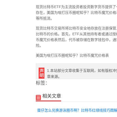
现货比特币ETF为主流投资者投资数字货币提供
存在，美国为啥打压币圈呢知乎？比特币魔咒价格
等所抵消。
现货比特币交易所将比特币安全地存放在注册保管
比特币的价格。首先，ETF从其他持有者或通过
币魔咒价格表然后，代币被存储在数字钱包中，通
险。
美国为啥打压币圈呢知乎？比特币魔咒价格表
1.本站部分文章收集于互联网，如有版权冲
章来源。
标签：
相关文章
蛋仔怎么兑换游泳圈币啊？比特币红绿线技巧图