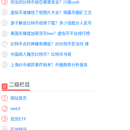
挖出的比特币放在哪里安全？川哥usdt
虚拟币谁赚钱了呢图片大全？揭露币圈矿工交
游子解说比特币视频下载？多少钱能炒人民币
美国杀猪盘加密货币line？虚拟币平台排行榜
比特币合约神器有哪些？炒比特币犯法吗 律
中国商人魏京比特币？比特币书哥
上海炒币被抓事件始末？币圈趋势分析报告
二级栏目
网站首页
web3
现货ETF
区块超话