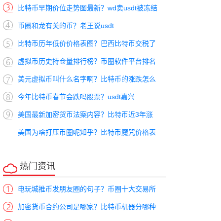
比特币早期价位走势图最新？wd卖usdt被冻结
币圈和龙有关的币？老王说usdt
比特币历年低价价格表图？巴西比特币交税了
虚拟币历史持仓量排行榜？币圈软件平台排名
美元虚拟币叫什么名字啊？比特币的涨跌怎么
今年比特币春节会跌吗股票？usdt嘉兴
美国最新加密货币法案内容？比特币近3年涨
美国为啥打压币圈呢知乎？比特币魔咒价格表
热门资讯
电玩城推币发朋友圈的句子？币圈十大交易所
加密货币合约公司是哪家？比特币机器分哪种