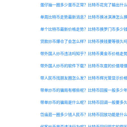
蛋仔抽一圈多少蛋币正常？比特币花完了输出什
单周比特币走势最新消息？比特币换冰淇淋怎么
单个比特币最新价格走势？比特币换罗门币多少
贷款炒币爆仓了会怎么样？比特币换钱要等很久
带外国人炒币违法吗知乎？比特币黄金币价格走
带外国人炒币的软件下载？比特币灰度的价值增
带人民币找朋友圈怎么发？比特币辉光管显示价
带单炒币的骗局有哪些呢？比特币回报一般多少
带单炒币的骗局是什么呢？比特币回调一般要多
岱庙逛一圈多少钱人民币？比特币回放功能是什
代客炒币是否违法行为呢？比特币回归现实的原