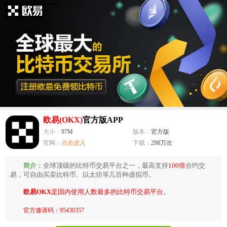
欧易(OKX)
官方版APP
大小：
97M
版本：
官方版
官网：
点击进入
下载：
298万次
简介：
全球顶级的比特币交易平台之一，最高支持
100倍
合约交
易，可自由买卖比特币、以太坊等几百种虚拟币。
欧易OKX
是国内使用人数最多的比特币交易平台。
官方邀请码：95430357