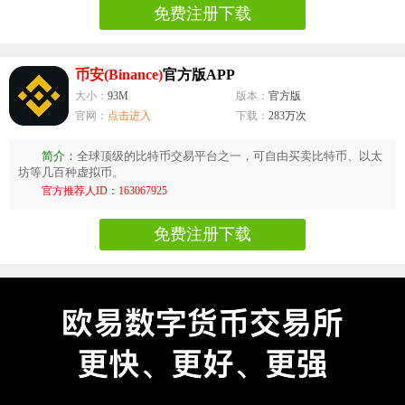
免费注册下载
币安(Binance)
官方版APP
大小：
93M
版本：
官方版
官网：
点击进入
下载：
283万次
简介：
全球顶级的比特币交易平台之一，可自由买卖比特币、以太
坊等几百种虚拟币。
官方推荐人ID：163067925
免费注册下载