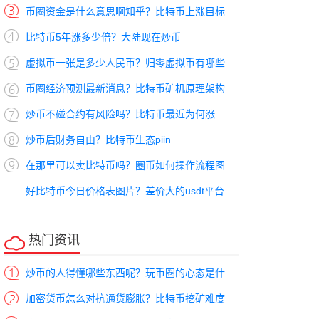
币圈资金是什么意思啊知乎？比特币上涨目标
比特币5年涨多少倍？大陆现在炒币
虚拟币一张是多少人民币？归零虚拟币有哪些
币圈经济预测最新消息？比特币矿机原理架构
炒币不碰合约有风险吗？比特币最近为何涨
炒币后财务自由？比特币生态piin
在那里可以卖比特币吗？圈币如何操作流程图
好比特币今日价格表图片？差价大的usdt平台
热门资讯
炒币的人得懂哪些东西呢？玩币圈的心态是什
加密货币怎么对抗通货膨胀？比特币挖矿难度