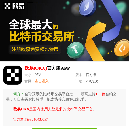
欧易(OKX)
官方版APP
大小：
97M
版本：
官方版
官网：
点击进入
下载：
298万次
简介：
全球顶级的比特币交易平台之一，最高支持
100倍
合约交
易，可自由买卖比特币、以太坊等几百种虚拟币。
欧易OKX
是国内使用人数最多的比特币交易平台。
官方邀请码：95430357