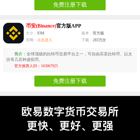
免费注册下载
币安(Binance)
官方版APP
大小：
93M
版本：
官方版
官网：
点击进入
下载：
283万次
简介：
全球顶级的比特币交易平台之一，可自由买卖比特币、以太
坊等几百种虚拟币。
官方推荐人ID：163067925
免费注册下载