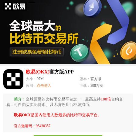
欧易(OKX)
官方版APP
大小：
97M
版本：
官方版
官网：
点击进入
下载：
298万次
简介：
全球顶级的比特币交易平台之一，最高支持
100倍
合约交
易，可自由买卖比特币、以太坊等几百种虚拟币。
欧易OKX
是国内使用人数最多的比特币交易平台。
官方邀请码：95430357