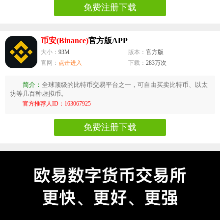
免费注册下载
币安(Binance)
官方版APP
大小：
93M
版本：
官方版
官网：
点击进入
下载：
283万次
简介：
全球顶级的比特币交易平台之一，可自由买卖比特币、以太
坊等几百种虚拟币。
官方推荐人ID：163067925
免费注册下载