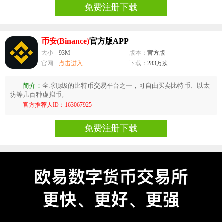
免费注册下载
币安(Binance)
官方版APP
大小：
93M
版本：
官方版
官网：
点击进入
下载：
283万次
简介：
全球顶级的比特币交易平台之一，可自由买卖比特币、以太
坊等几百种虚拟币。
官方推荐人ID：163067925
免费注册下载