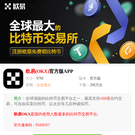
欧易(OKX)
官方版APP
大小：
97M
版本：
官方版
官网：
点击进入
下载：
298万次
简介：
全球顶级的比特币交易平台之一，最高支持
100倍
合约交
易，可自由买卖比特币、以太坊等几百种虚拟币。
欧易OKX
是国内使用人数最多的比特币交易平台。
官方邀请码：95430357