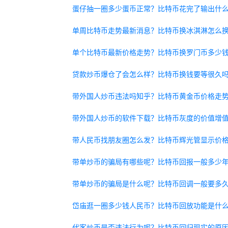
蛋仔抽一圈多少蛋币正常？比特币花完了输出什
单周比特币走势最新消息？比特币换冰淇淋怎么
单个比特币最新价格走势？比特币换罗门币多少
贷款炒币爆仓了会怎么样？比特币换钱要等很久
带外国人炒币违法吗知乎？比特币黄金币价格走
带外国人炒币的软件下载？比特币灰度的价值增
带人民币找朋友圈怎么发？比特币辉光管显示价
带单炒币的骗局有哪些呢？比特币回报一般多少
带单炒币的骗局是什么呢？比特币回调一般要多
岱庙逛一圈多少钱人民币？比特币回放功能是什
代客炒币是否违法行为呢？比特币回归现实的原