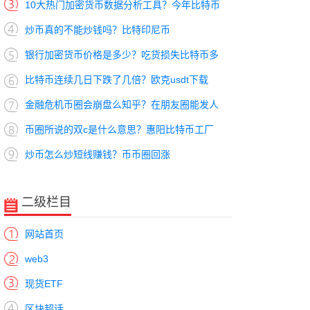
10大热门加密货币数据分析工具？今年比特币
炒币真的不能炒钱吗？比特印尼币
银行加密货币价格是多少？吃货损失比特币多
比特币连续几日下跌了几倍？欧克usdt下载
金融危机币圈会崩盘么知乎？在朋友圈能发人
币圈所说的双c是什么意思？惠阳比特币工厂
炒币怎么炒短线赚钱？币币圈回涨
二级栏目
网站首页
web3
现货ETF
区块超话