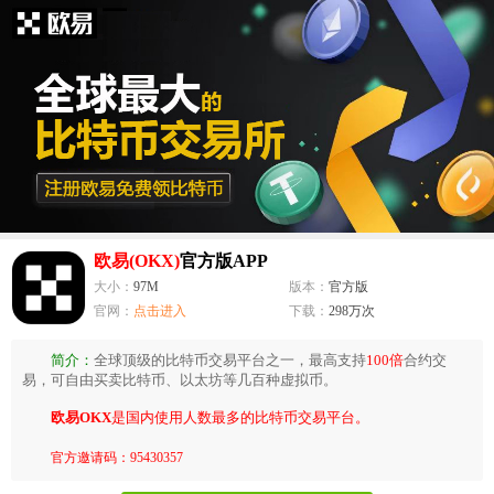
欧易(OKX)
官方版APP
大小：
97M
版本：
官方版
官网：
点击进入
下载：
298万次
简介：
全球顶级的比特币交易平台之一，最高支持
100倍
合约交
易，可自由买卖比特币、以太坊等几百种虚拟币。
欧易OKX
是国内使用人数最多的比特币交易平台。
官方邀请码：95430357