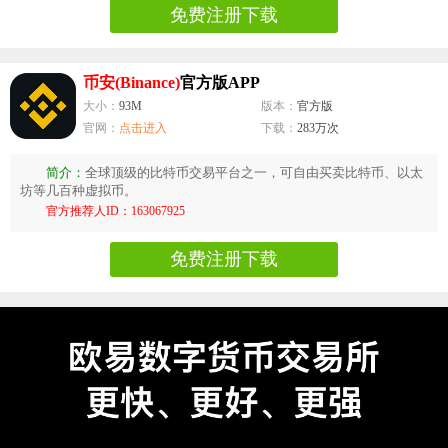
免费注册下载
币安(Binance)
官方版APP
大小：
93M
版本：
官方版
官网：
点击进入
下载：
283万次
简介：
全球顶级的比特币交易平台之一，可自由买卖比特币、以太
坊等几百种虚拟币。
官方推荐人ID：163067925
免费注册下载