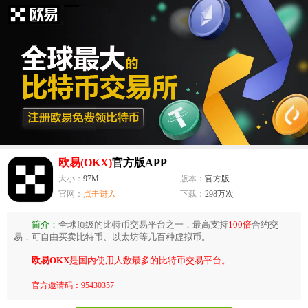
欧易(OKX)
官方版APP
大小：
97M
版本：
官方版
官网：
点击进入
下载：
298万次
简介：
全球顶级的比特币交易平台之一，最高支持
100倍
合约交
易，可自由买卖比特币、以太坊等几百种虚拟币。
欧易OKX
是国内使用人数最多的比特币交易平台。
官方邀请码：95430357