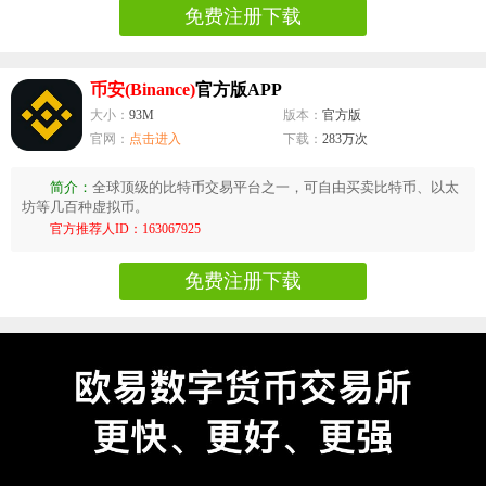
免费注册下载
币安(Binance)
官方版APP
大小：
93M
版本：
官方版
官网：
点击进入
下载：
283万次
简介：
全球顶级的比特币交易平台之一，可自由买卖比特币、以太
坊等几百种虚拟币。
官方推荐人ID：163067925
免费注册下载