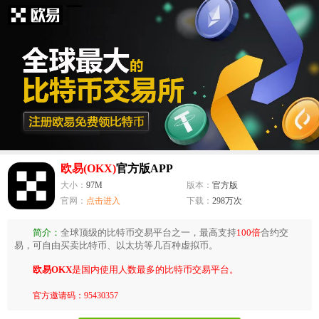
欧易(OKX)
官方版APP
大小：
97M
版本：
官方版
官网：
点击进入
下载：
298万次
简介：
全球顶级的比特币交易平台之一，最高支持
100倍
合约交
易，可自由买卖比特币、以太坊等几百种虚拟币。
欧易OKX
是国内使用人数最多的比特币交易平台。
官方邀请码：95430357