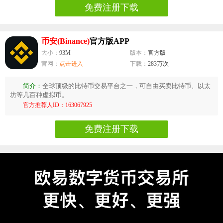
免费注册下载
币安(Binance)
官方版APP
大小：
93M
版本：
官方版
官网：
点击进入
下载：
283万次
简介：
全球顶级的比特币交易平台之一，可自由买卖比特币、以太
坊等几百种虚拟币。
官方推荐人ID：163067925
免费注册下载